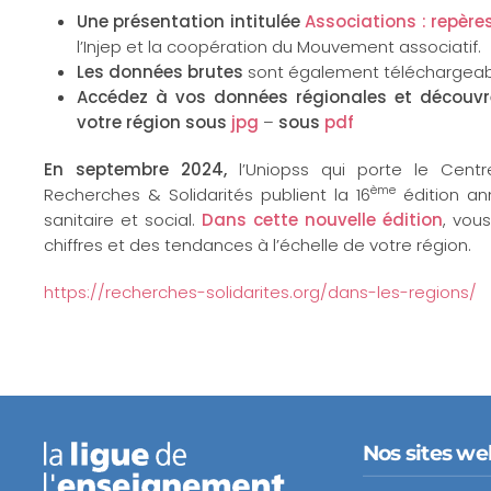
Une présentation intitulée
Associations : repères
l’Injep et la coopération du Mouvement associatif.
Les données brutes
sont également téléchargeab
Accédez à vos données régionales et découvrez 
votre région
sous
jpg
–
sous
pdf
En septembre 2024,
l’Uniopss qui porte le Cent
ème
Recherches & Solidarités publient la 16
édition ann
sanitaire et social.
Dans cette nouvelle édition
, vous
chiffres et des tendances à l’échelle de votre région.
https://recherches-solidarites.org/dans-les-regions/
Nos sites we