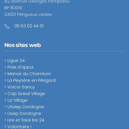
82 avenue Georges Pompidou
BP 80010
24001 Périgueux cedex
05 53 02 44 01
Nos sites web
> Ligue 24
> Pole d'appui
> Manoir du Chambon
> La Peyrière en Périgord
> Volca-Sancy
> Cap Sireuil Village
> Uz Village
> Ufolep Dordogne
> Usep Dordogne
> Lire et faire lire 24
> Volontaire !