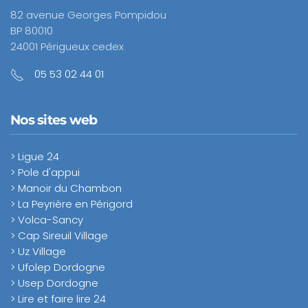
82 avenue Georges Pompidou
BP 80010
24001 Périgueux cedex
05 53 02 44 01
Nos sites web
> Ligue 24
> Pole d'appui
> Manoir du Chambon
> La Peyrière en Périgord
> Volca-Sancy
> Cap Sireuil Village
> Uz Village
> Ufolep Dordogne
> Usep Dordogne
> Lire et faire lire 24